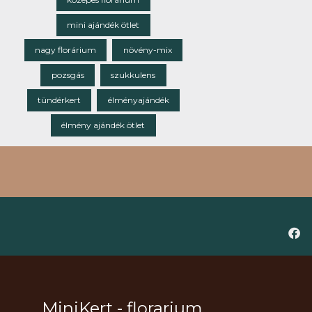
mini ajándék ötlet
nagy florárium
növény-mix
pozsgás
szukkulens
tündérkert
élményajándék
élmény ajándék ötlet
MiniKert - florarium,