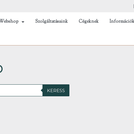
Webshop
Szolgáltatásaink
Cégeknek
Információ
b
KERESS