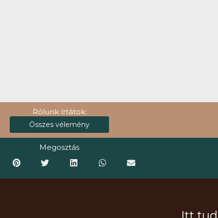
Rólunk írtátok:
Összes vélemény
Megosztás
Itt tu