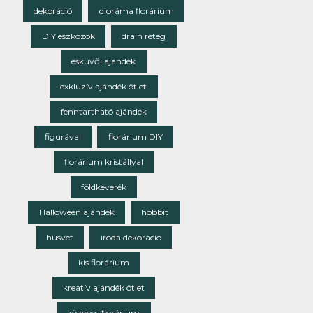
dekoráció
dioráma florárium
DIY eszközök
drain réteg
esküvői ajándék
exkluzív ajándék ötlet
fenntartható ajándék
figurával
florárium DIY
florárium kristállyal
földkeverék
Halloween ajándék
hobbit
húsvét
iroda dekoráció
kis florárium
kreatív ajándék ötlet
közepes florárium