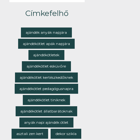
Címkefelhő
ajándék anyák napjára
ajándékötlet apák napjára
ajándékötletek
ajándékötlet esküvőre
ajándékötlet kertészkedőknek
ajándékötlet pedagógusnapra
ajándékötlet tiniknek
ajándékötlet állatbarátoknak
anyák napi ajándék ötlet
asztali zen kert
dekor szikla