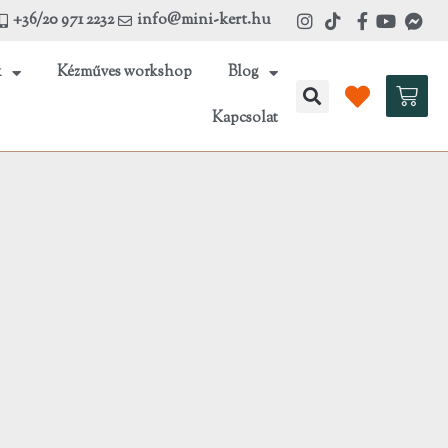
+36/20 971 2232
info@mini-kert.hu
k
Kézműves workshop
Blog
Kosá
Kapcsolat