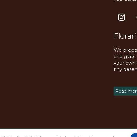
I
n
s
Florar
t
a
We prepar
g
and glass
r
your own m
a
tiny deser
m
Read more
fenntartva!