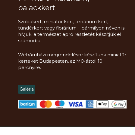
palackkert
Szobakert, miniatűr kert, terrárium kert,
tündérkert vagy florárium – bármilyen néven is
hívjuk, a természet apró részletét készítjük el
számodra.
Webáruházi megrendelésre készítünk miniatűr
kerteket Budapesten, az M0-ástól 10
percnyire.
Galéria
Copyright
2021 -
2026.
Mini Kert Florárium, DIY, Workshop
© Minden jog 