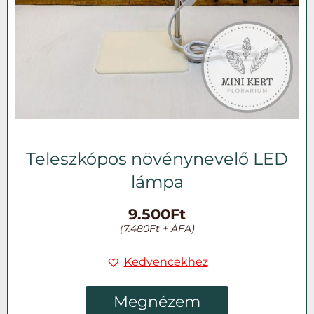
Teleszkópos növénynevelő LED
lámpa
9.500
Ft
(
7.480
Ft
+ ÁFA)
Kedvencekhez
Megnézem