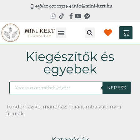
Skip
+36/20 971 2232
info@mini-kert.hu
to
content
Kosá
Kézműves workshop
Kiegészítők és
egyebek
Products
KERESS
search
Tündérházikó, manóház, floráriumba való mini
figurák.
Kategóriák