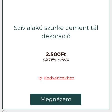
Szív alakú szürke cement tál
dekoráció
2.500
Ft
(
1.969
Ft
+ ÁFA)
Kedvencekhez
Megnézem