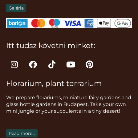
Galéria
Itt tudsz követni minket:
I
F
T
Y
P
n
a
i
o
i
s
c
k
u
n
Florarium, plant terrarium
t
e
t
t
t
a
b
o
u
e
We prepare florariums, miniature fairy gardens and
g
o
k
b
r
glass bottle gardens in Budapest. Take your own
r
o
e
e
mini jungle or your succulents in a tiny desert!
a
k
s
m
t
Read more...