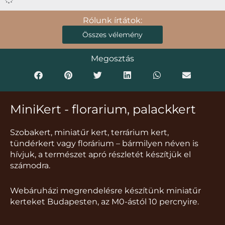
Rólunk írtátok:
Összes vélemény
Megosztás
MiniKert - florarium, palackkert
Szobakert, miniatűr kert, terrárium kert,
tündérkert vagy florárium – bármilyen néven is
hívjuk, a természet apró részletét készítjük el
számodra.
Webáruházi megrendelésre készítünk miniatűr
kerteket Budapesten, az M0-ástól 10 percnyire.